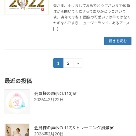
皆さま、明けましておめでとうございます㊗️ 新
年から開いてくださってありがとうございま
す。 寅年ですね！ 画像の可愛い子は羊ではなく
ヤギなんです😊 ニュージーランドにあるアース
[…]
続きを読む
投
1
2
»
固
固
定
定
稿
ペ
ペ
最近の投稿
ー
ー
の
ジ
ジ
ペ
会員様の声(NO.113)🌸
2026年2月22日
ー
ジ
送
会員様の声(NO.112)&トレーニング風景💓
り
2026年2月20日