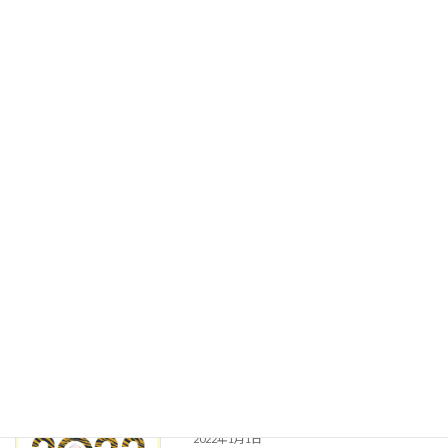
2022年2月2日
こんにちは✨ いつもありがとうございます♪ 今
日は感情コントロールについて〜😄😡😢😚 感
情は臓器とつながりがりがあると言われていま
す。 &#x […]
続きを読む
脳が起こすチェンジに迫るドキュメンタ
ブログ
リー映画 「CHANGE」🎬
2022年1月21日
こんにちは✨ 今日も開いてくださってありがと
うございます！ 1/28(金)、30(日)開催のイベン
ト 💫引き寄せの法則「Change」 【映画上映＆
実践トレーニング体験講座】&#x1f4ab […]
続きを読む
🐅明けましておめでとうございます❗️🎍
ブログ
2022年1月1日