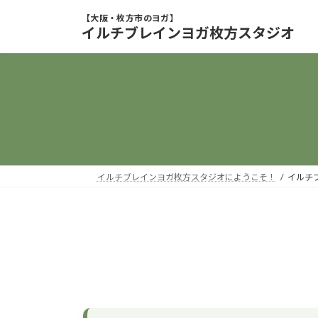
コ
ナ
ン
ビ
イルチブレインヨガ枚方スタジオ
テ
ゲ
ン
ー
ツ
シ
へ
ョ
ス
ン
キ
に
ッ
移
プ
動
イルチブレインヨガ枚方スタジオにようこそ！
イルチ