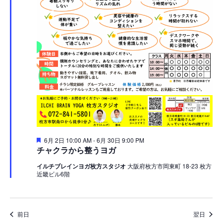
ビ
ョ
9
ゲ
ン
日
ー
シ
ョ
ン
を
表
注
6月 2日 10:00 AM
-
6月 30日 9:00 PM
示
目
チャクラから整うヨガ
イルチブレインヨガ枚方スタジオ
大阪府枚方市岡東町 18-23 枚方
近畿ビル6階
前日
翌日