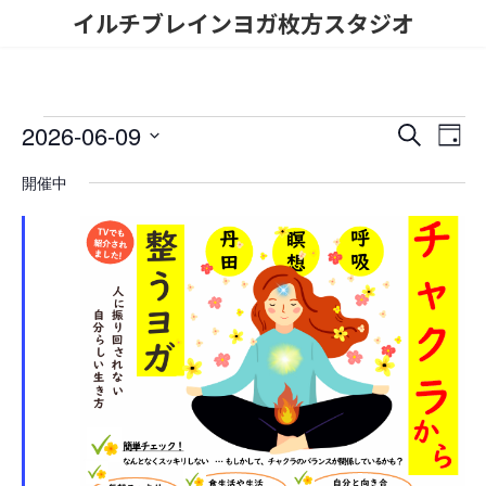
コ
ナ
イルチブレインヨガ枚方スタジオ
ン
ビ
テ
ゲ
ン
ー
ツ
シ
へ
ョ
イ
2026-06-09
イ
イ
検
ス
ン
日
索
ベ
キ
に
日
ベ
ベ
付
開催中
ッ
移
付
ン
ン
プ
動
を
ン
ト
選
ト
択
ト
ビ
を
ュ
for
検
ー
2026
ナ
索
年
ビ
し
ゲ
6
て
ー
ナ
月
シ