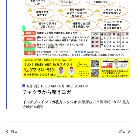
ビ
ョ
5
ゲ
ン
日
ー
シ
ョ
ン
を
表
注
6月 2日 10:00 AM
-
6月 30日 9:00 PM
示
目
チャクラから整うヨガ
イルチブレインヨガ枚方スタジオ
大阪府枚方市岡東町 18-23 枚方
近畿ビル6階
前日
翌日