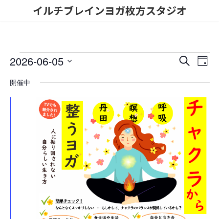
コ
ナ
イルチブレインヨガ枚方スタジオ
ン
ビ
テ
ゲ
ン
ー
ツ
シ
へ
ョ
イ
2026-06-05
イ
イ
検
ス
ン
日
索
ベ
キ
に
日
ベ
ベ
付
開催中
ッ
移
付
ン
ン
プ
動
を
ン
ト
選
ト
択
ト
ビ
を
ュ
for
検
ー
2026
ナ
索
年
ビ
し
ゲ
6
て
ー
ナ
月
シ