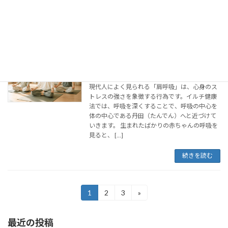
る……。 誰にでも、そんな瞬間はあるもので
す。 しかし […]
続きを読む
赤ちゃんのように
イルチ健康法
2017年4月2日
現代人によく見られる「肩呼吸」は、心身のス
トレスの強さを象徴する行為です。イルチ健康
法では、呼吸を深くすることで、呼吸の中心を
体の中心である丹田（たんでん）へと近づけて
いきます。 生まれたばかりの赤ちゃんの呼吸を
見ると、 […]
続きを読む
投
1
2
3
»
固
固
固
定
定
定
稿
ペ
ペ
ペ
最近の投稿
ー
ー
ー
の