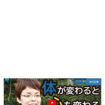
体験談
、
口コミ
、
評判
カテゴリー
前の記事
イルチブレインヨガ体験談-体力がついて自信がついた！
2017年8月9日
次の記事