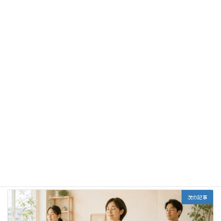
枚方でヨガならイルチブレインヨガ
イルチブレインヨガ 枚方スタジオ
枚方市駅から2分
072-841-5801
TEL
希望の手紙
カテゴリー
前の記事
エネルギーチャージp(^_^)q
2017年2月6日
次の記事