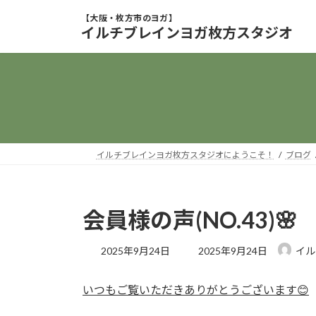
コ
ナ
ン
ビ
イルチブレインヨガ枚方スタジオ
テ
ゲ
ン
ー
ツ
シ
へ
ョ
ス
ン
キ
に
ッ
移
イルチブレインヨガ枚方スタジオにようこそ！
ブログ
プ
動
会員様の声(NO.43)🌸
最
2025年9月24日
2025年9月24日
イル
終
更
いつもご覧いただきありがとうございます😊
新
日