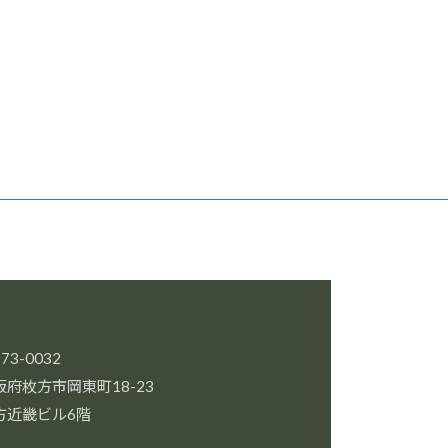
73-0032
阪府枚方市岡東町18-23
方近畿ビル6階