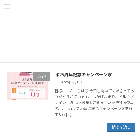
コ
ナ
イルチブレインヨガ枚方スタジオ
ン
ビ
テ
ゲ
ン
ー
ツ
シ
記念キャンペーン
へ
ョ
ス
ン
キ
に
ッ
移
イルチブレインヨガ枚方スタジオにようこそ！
記念キャンペーン
プ
動
㊗️25周年記念キャンペーン🎊
ブログ
2022年5月1日
皆様、こんにちは😃 今日も開いてくださってあ
りがとうございます。 おかげさまで、イルチブ
レインヨガは25周年を迎えました🎉 感謝を込め
て、7／31まで25周年記念キャンペーンを実施
中&#x […]
続きを読む