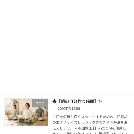
🧘‍♂️体験レッスン随時受付中です！🧘 しかも本日
は、 【☂️雨の日無料体験‼️】 雨がや […]
続きを読む
【夏のオンライン・オフライン体験会】
ブログ
2020年8月7日
〜参考日程〜 その他随時🆗お問い合わせはお気
軽に！ ＊オンライン 8/8.22.29(土)19:00〜
8/9(日)14:00〜 ＊オフライン 8/7(金)17:00〜
8/8(土)17:00〜 8/9( […]
続きを読む
☀️【朝の自分作り時間】✨
ブログ
2020年7月23日
１日を気持ち良くスタートするための、目覚め
のエクササイズとリラックスできる呼吸法をお
伝えします。 ＊参加費 無料 ＊ZOOMを使用し
ます。ご予約いただいた方に接続案内をお送り