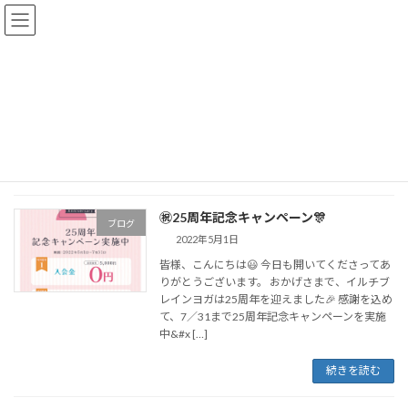
コ
ナ
イルチブレインヨガ枚方スタジオ
ン
ビ
テ
ゲ
ン
ー
ツ
シ
割引
へ
ョ
ス
ン
キ
に
ッ
移
イルチブレインヨガ枚方スタジオにようこそ！
割引
プ
動
㊗️25周年記念キャンペーン🎊
ブログ
2022年5月1日
皆様、こんにちは😃 今日も開いてくださってあ
りがとうございます。 おかげさまで、イルチブ
レインヨガは25周年を迎えました🎉 感謝を込め
て、7／31まで25周年記念キャンペーンを実施
中&#x […]
続きを読む