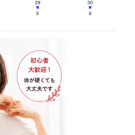
ン
1
h
ン
1
h
29
30
s
s
e
e
t
t
ナ
ベ
ベ
索
a
a
f
f
a
a
ト
イ
ト
イ
u
u
ン
0
ン
0
5
6
s
s
e
e
t
t
ビ
r
r
ベ
ベ
し
f
f
a
a
ト
イ
ト
イ
u
u
e
e
ン
ン
e
e
ゲ
t
t
r
r
d
d
ベ
ベ
て
a
a
ト
ト
u
u
e
e
イ
イ
ン
ン
ー
t
t
r
r
d
d
ベ
ベ
ナ
ト
ト
u
u
e
e
イ
イ
シ
ン
r
ン
r
d
d
ベ
ベ
ビ
e
e
ョ
ト
イ
ト
イ
ン
ン
d
d
ベ
ベ
ゲ
ン
ト
イ
ト
イ
ン
ン
ベ
ベ
ー
ト
ト
ン
ン
ト
ト
シ
ョ
ン
を