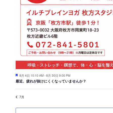
注
8月 4日 10:10 AM
-
8月 30日 9:00 PM
目
最近、疲れが抜けにくくなっていませんか？
7月