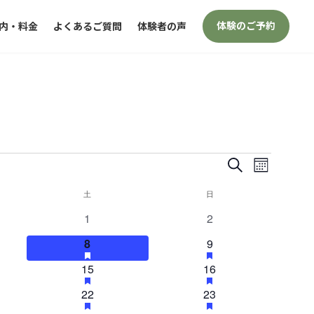
体験のご予約
内・料金
よくあるご質問
体験者の声
イ
イ
検
カ
索
ベ
ベ
レ
土
土曜日
日
日曜日
ン
ン
0
0
1
2
ン
ダ
ト
イ
イ
ー
1
h
1
h
8
9
ト
ベ
ベ
a
a
ビ
表
イ
イ
1
ン
h
1
ン
h
15
16
s
s
を
示
ベ
ベ
ュ
a
a
f
f
イ
ト
イ
ト
1
ン
h
1
ン
h
22
23
s
s
e
e
検
ベ
ベ
ー
a
a
f
f
a
a
イ
ト
イ
ト