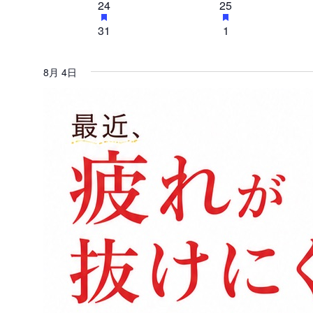
ン
1
h
ン
1
h
24
25
s
s
e
e
t
r
r
ベ
ベ
a
a
カ
f
f
a
a
ト
イ
ト
イ
u
e
e
ン
0
ン
0
31
1
s
s
e
e
t
t
r
d
d
ベ
ベ
f
f
a
a
レ
ト
イ
ト
イ
u
u
e
イ
イ
ン
ン
e
e
t
t
r
r
d
ベ
ベ
ベ
ベ
a
a
ト
ト
u
u
8月 4日
ン
e
e
イ
ン
ン
t
t
ン
r
ン
r
d
d
ベ
ト
ト
u
u
e
e
ダ
ト
イ
ト
イ
r
ン
r
d
d
ベ
ベ
e
e
イ
ト
イ
ー
ン
ン
d
d
ベ
ベ
ト
イ
ト
イ
ン
ン
ベ
ベ
ト
ト
ン
ン
ト
ト