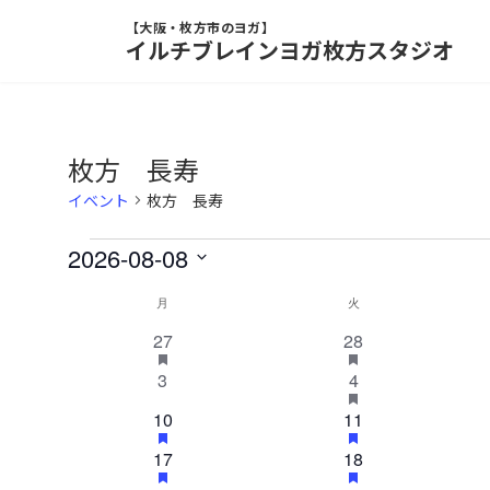
コ
ナ
ン
ビ
イルチブレインヨガ枚方スタジオ
テ
ゲ
ン
ー
ツ
シ
へ
ョ
枚方 長寿
ス
ン
キ
に
イベント
枚方 長寿
ッ
移
プ
動
イ
2026-08-08
日
ベ
月
月曜日
火
火曜日
イ
付
ン
1
h
1
h
27
28
を
ベ
a
a
イ
イ
選
0
1
h
3
4
ト
s
s
ン
ベ
ベ
択
a
f
f
イ
イ
ン
1
h
ン
1
h
10
11
s
e
e
ベ
ベ
ト
a
a
f
a
a
ト
イ
ト
イ
1
ン
h
1
ン
h
17
18
s
s
e
t
t
ベ
ベ
の
a
a
f
f
a
イ
ト
イ
ト
u
u