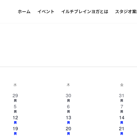
ホーム
イベント
イルチブレインヨガとは
スタジオ案
水
水曜日
木
木曜日
金
金曜日
1
h
1
h
1
h
29
30
31
a
a
a
イ
イ
イ
1
h
1
h
1
h
5
6
7
s
s
s
ベ
ベ
ベ
a
a
a
f
f
f
イ
イ
イ
ン
1
h
ン
1
h
ン
1
h
12
13
14
s
s
s
e
e
e
ベ
ベ
ベ
a
a
a
f
f
f
a
a
a
ト
イ
ト
イ
ト
イ
1
ン
h
1
ン
h
1
ン
h
19
20
21
s
s
s
e
e
e
t
t
t
ベ
ベ
ベ
a
a
a
f
f
f
a
a
a
イ
ト
イ
ト
イ
ト
u
u
u