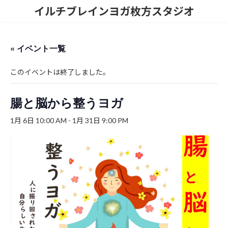
コ
ナ
イルチブレインヨガ枚方スタジオ
ン
ビ
テ
ゲ
ン
ー
ツ
シ
« イベント一覧
へ
ョ
ス
ン
このイベントは終了しました。
キ
に
ッ
移
プ
動
腸と脳から整うヨガ
1月 6日 10:00 AM
-
1月 31日 9:00 PM