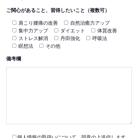
ご関心があること、習得したいこと（複数可）
肩こり腰痛の改善
自然治癒力アップ
集中力アップ
ダイエット
体質改善
ストレス解消
丹田強化
呼吸法
瞑想法
その他
備考欄
個人情報の取扱い
について、同意の上送信します。